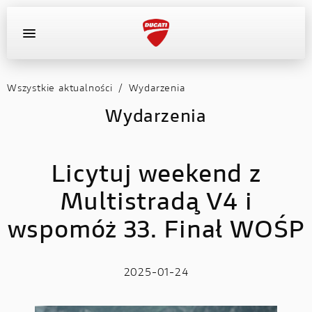
Wszystkie aktualności
/
Wydarzenia
OFERTA DEALERA
KONFIGURATOR
MOTOCYKLE
Wydarzenia
WYPOSAŻENIE
Licytuj weekend z
AKTUALNOŚCI
Multistradą V4 i
OFERTA DEALERA
wspomóż 33. Finał WOŚP
KONFIGURATOR
2025-01-24
KONTAKT