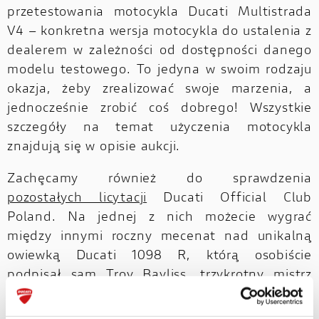
przetestowania motocykla Ducati Multistrada
V4 – konkretna wersja motocykla do ustalenia z
dealerem w zależności od dostępności danego
modelu testowego. To jedyna w swoim rodzaju
okazja, żeby zrealizować swoje marzenia, a
jednocześnie zrobić coś dobrego! Wszystkie
szczegóły na temat użyczenia motocykla
znajdują się w opisie aukcji.
Zachęcamy również do sprawdzenia
pozostałych licytacji
Ducati Official Club
Poland. Na jednej z nich możecie wygrać
między innymi roczny mecenat nad unikalną
owiewką Ducati 1098 R, którą osobiście
podpisał sam Troy Bayliss, trzykrotny mistrz
świata World Superbike. Tegoroczny Finał
WOŚP odbędzie się już w niedzielę 26 stycznia.