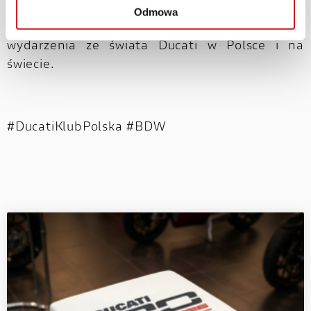
Serdecznie zapraszamy również do
kalendarza
Odmowa
eventów
, gdzie publikujemy najważniejsze
wydarzenia ze świata Ducati w Polsce i na
świecie.
#DucatiKlubPolska #BDW