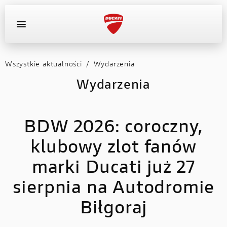
Wszystkie aktualności
/
Wydarzenia
OFERTA DEALERA
KONFIGURATOR
MOTOCYKLE
Wydarzenia
WYPOSAŻENIE
BDW 2026: coroczny,
AKTUALNOŚCI
klubowy zlot fanów
OFERTA DEALERA
marki Ducati już 27
KONFIGURATOR
sierpnia na Autodromie
Biłgoraj
KONTAKT