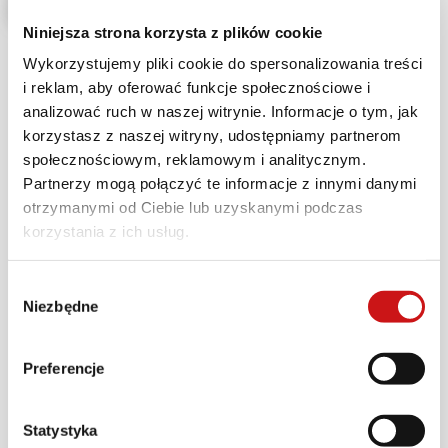
Niniejsza strona korzysta z plików cookie
Wykorzystujemy pliki cookie do spersonalizowania treści
i reklam, aby oferować funkcje społecznościowe i
analizować ruch w naszej witrynie. Informacje o tym, jak
korzystasz z naszej witryny, udostępniamy partnerom
Zima to najlepszy czas, aby wykonać bieżące
społecznościowym, reklamowym i analitycznym.
naprawy, wymienić płyny i zadbać o
Partnerzy mogą połączyć te informacje z innymi danymi
odpowiednią ochronę silnika, a także
otrzymanymi od Ciebie lub uzyskanymi podczas
zamontować nowe części eksploatacyjne, jak
korzystania z ich usług.
klocki hamulcowe, filtry czy akumulatory, które
zagwarantują bezproblemową, przyjemną i
Wybór
bezpieczną jazdę. Umawiając przegląd do
Niezbędne
zgody
końca stycznia w jednym z
autoryzowanych
serwisów Ducati
w Polsce skorzystasz z zimowej
Preferencje
kampanii serwisowej Ducati, a teraz możesz
zyskać podwójnie łącząc ją z lokalną akcją
Statystyka
promocyjną Twojego dealera.