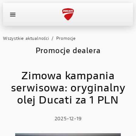
Wszystkie aktualności
/
Promocje
OFERTA DEALERA
KONFIGURATOR
MOTOCYKLE
Promocje dealera
WYPOSAŻENIE
Zimowa kampania
AKTUALNOŚCI
serwisowa: oryginalny
OFERTA DEALERA
olej Ducati za 1 PLN
KONFIGURATOR
2025-12-19
KONTAKT