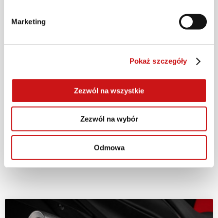
Zimowa kampania serwisowa Ducati trwa od 2
Marketing
do 31 stycznia 2026 roku lub do wyczerpania
zapasów promocyjnego oleju, a regulamin
promocji dostępny jest
tutaj
. Chcesz dowiedzieć
Pokaż szczegóły
się więcej i umówić na wizytę w serwisie?
Odwiedź lub skontaktuj się z
Twoim dealerem
Zezwól na wszystkie
Ducati
.
Zezwól na wybór
#DucatiService
Odmowa