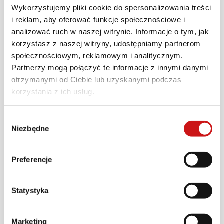
jeszcze bardziej wyjątkowy. Ofertę opcji
Wykorzystujemy pliki cookie do spersonalizowania treści
i reklam, aby oferować funkcje społecznościowe i
personalizacji uzupełniają koła szprychowe,
analizować ruch w naszej witrynie. Informacje o tym, jak
dostępne w trzech wersjach, a także zaciski
korzystasz z naszej witryny, udostępniamy partnerom
hamulcowe Brembo Stylema, których kolor
społecznościowym, reklamowym i analitycznym.
można dostosować do własnych upodobań.
Partnerzy mogą połączyć te informacje z innymi danymi
otrzymanymi od Ciebie lub uzyskanymi podczas
Program oferuje również dodatkowe możliwości
korzystania z ich usług.
konfiguracji, od różnych opcji siedzeń po liczne
pakiety i akcesoria, dzięki czemu istnieje
Wybór
możliwość dostosowania motocykla do
Niezbędne
zgody
własnych potrzeb podróżniczych i osobistego
stylu. W konfiguratorze dostępny jest już
Preferencje
program Ducati Factory Made, gdzie możesz
stworzyć Multistradę V4 Rally swoich marzeń, a
Statystyka
gotową konfigurację wysłać bezpośrednio do
dealera i uzyskać wycenę.
Marketing