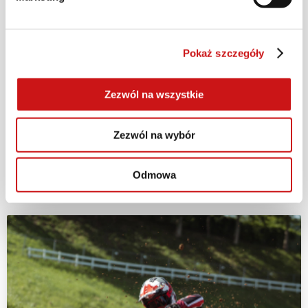
SKONFIGURUJ
Pokaż szczegóły
Zezwól na wszystkie
#Ducati #DucatiFactoryMade
#MultistradaV4Rally
Zezwól na wybór
Odmowa