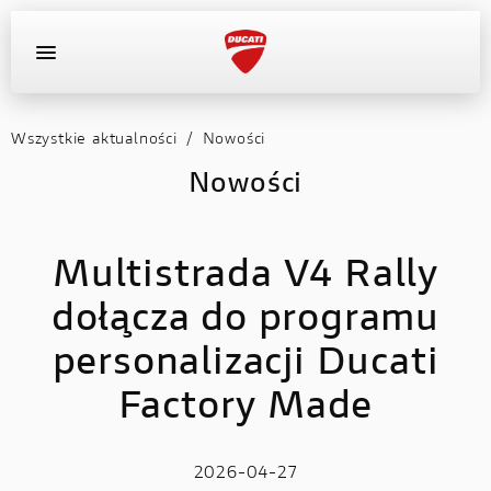
Wszystkie aktualności
/
Nowości
OFERTA DEALERA
KONFIGURATOR
MOTOCYKLE
Nowości
WYPOSAŻENIE
Multistrada V4 Rally
AKTUALNOŚCI
dołącza do programu
OFERTA DEALERA
personalizacji Ducati
KONFIGURATOR
Factory Made
KONTAKT
2026-04-27